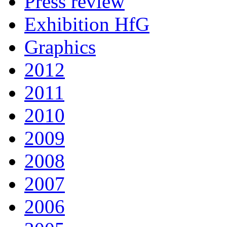
Press review
Exhibition HfG
Graphics
2012
2011
2010
2009
2008
2007
2006